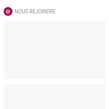
NOUS REJOINDRE

